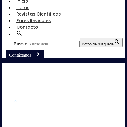
Inicio
Libros
Revistas Científicas
Pares Revisores
Contacto
Buscar:
Botón de búsqueda
Contáctanos
FUNDAMENTOS DE HABILIDADES
DE DESARROLLO DEL
PENSAMIENTO
Procesos Educativos y Formación Intercultural
-
octubre 8, 2025