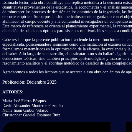
Estimado lector, esta obra constituye una réplica metódica a la demanda exi
cuantitativas provenientes de la estadística, la econometría y el análisis mate
de robustecer los procesos de decisión en los dominios de la ingeniería, las fin
de corte empírico. Su corpus ha sido meticulosamente organizado con el obje
alumnado, al cuerpo docente y a la comunidad investigadora un compendio acc
Este marco de referencia se orienta al planeamiento experimental, la represe
obtención de soluciones óptimas para sistemas multivariables sujetos a condici
Cabe resaltar que la presente publicación trasciende la mera función de un c
especializada, posicionándose asimismo como una incitación al examen crítico
formalismos matemáticos en la optimización de la eficacia, la excelencia y la 
del saber. A lo largo de su desarrollo, el destinatario no solo hallará algoritm
deducciones teóricas, sino también principios epistemológicos y marcos de v
razonamiento analítico y el abordaje metódico de desafíos de alta complejidad
Agradecemos a todos los lectores que se acercan a esta obra con ánimo de apre
Publicación: Diciembre 2025
AUTORES:
María José Fierro Bósquez
David Alexander Monteros Pazmiño
Numa Inain Gaibor Velasco
Christopher Gabriel Espinosa Ruiz