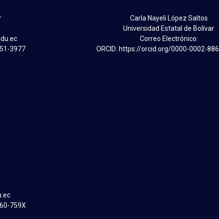
r
Carla Nayeli López Saltos
Universidad Estatal de Bolívar
edu.ec
Correo Electrónico:
751-3977
ORCID: https://orcid.org/0000-0002-88
u.ec
860-759X