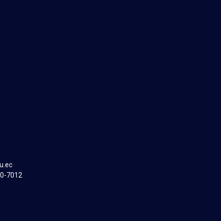
u.ec
00-7012