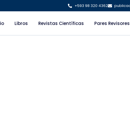
+593 98 320 4362
publica
cio
Libros
Revistas Científicas
Pares Revisores
 DIDÁCTICAS BA
IA EDUCATIVA: G
RA EL AULA INCL
TRASTORNO DE E