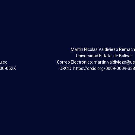
Martin Nicolas Valdiviezo Remac
Universidad Estatal de Bolívar
u.ec
Correo Electrónico: martin.valdiviezo@u
600-052X
ORCID: https://orcid.org/0009-0009-33