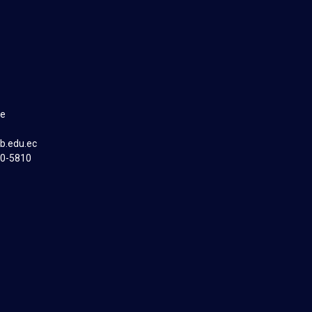
he
eb.edu.ec
80-5810