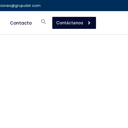
ciones@grupoblr.com
Contacto
Contáctanos
SADAS EN LA
UÍA
USIVA DE
SPECTRO