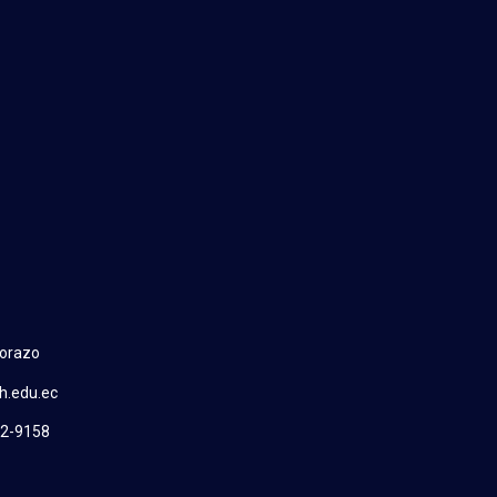
borazo
h.edu.ec
52-9158