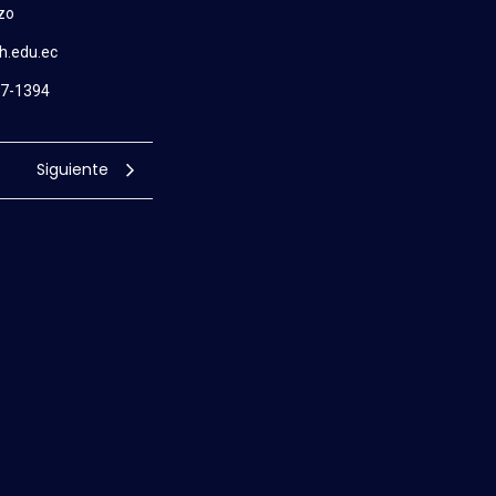
zo
h.edu.ec
47-1394
Siguiente