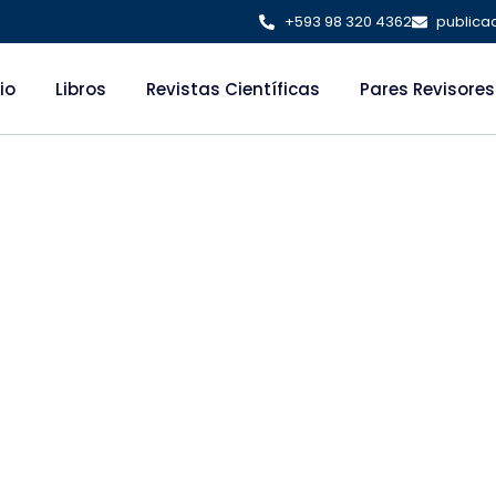
+593 98 320 4362
publica
cio
Libros
Revistas Científicas
Pares Revisores
TECNOLOGÍAS DE
N: UNA PERSPECT
ERNO EN EL SEC
bre 12, 2025