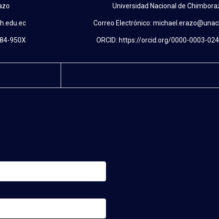
azo
Universidad Nacional de Chimbora
h.edu.ec
Correo Electrónico: michael.erazo@unac
484-950X
ORCID: https://orcid.org/0000-0003-02