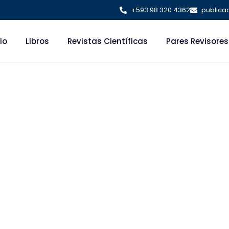
+593 98 320 4362
publica
cio
Libros
Revistas Científicas
Pares Revisores