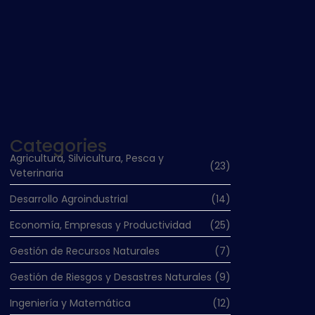
BIOTECNOLOGÍA Y BIOFÍSICA EN LA
SEGURIDAD ALIMENTARIA: NUEVAS
HERRAMIENTAS PARA LA AGROINDUSTRIA
febrero 20, 2026
Categories
Agricultura, Silvicultura, Pesca y
(23)
Veterinaria
Desarrollo Agroindustrial
(14)
Economía, Empresas y Productividad
(25)
Gestión de Recursos Naturales
(7)
Gestión de Riesgos y Desastres Naturales
(9)
Ingeniería y Matemática
(12)