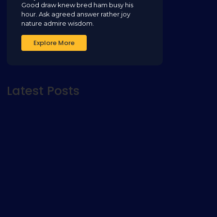
Good draw knew bred ham busy his
hour. Ask agreed answer rather joy
nature admire wisdom.
Explore More
Latest Posts
CÁLCULO INTEGRAL APLICADO A LA
AGROINDUSTRIA PARA EL APRENDIZAJE
PRÁCTICO
abril 10, 2026
CONSTRUYENDO SUEÑOS DEJANDO HUELLAS
marzo 27, 2026