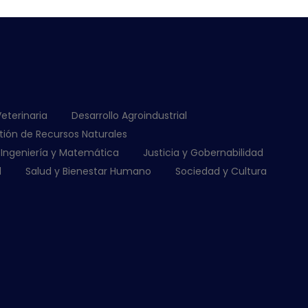
Veterinaria
Desarrollo Agroindustrial
tión de Recursos Naturales
Ingeniería y Matemática
Justicia y Gobernabilidad
l
Salud y Bienestar Humano
Sociedad y Cultura
OLOGÍA DE LA
IPIOS, PROCESOS Y