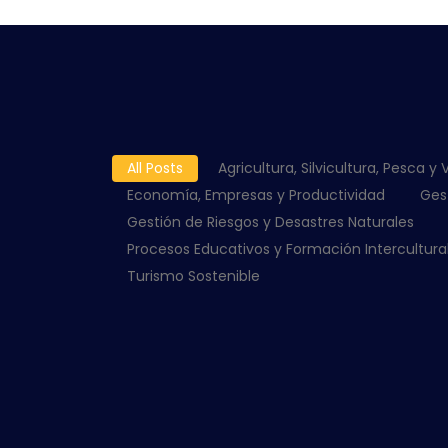
All Posts
Agricultura, Silvicultura, Pesca y 
Economía, Empresas y Productividad
Ges
Gestión de Riesgos y Desastres Naturales
Procesos Educativos y Formación Intercultura
Turismo Sostenible
INGENIERÍA Y TECN
POSCOSECHA PRINC